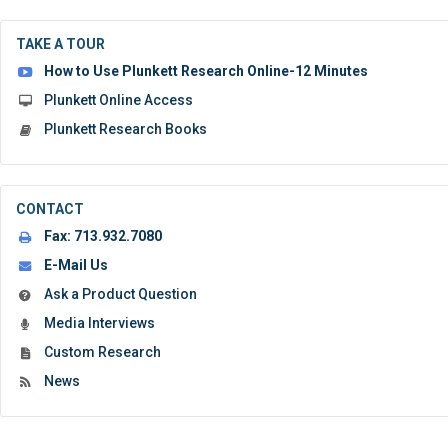
submit
the
TAKE A TOUR
form:
How to Use Plunkett Research Online-12 Minutes
Plunkett Online Access
Plunkett Research Books
CONTACT
Fax:
713.932.7080
E-Mail Us
Ask a Product Question
Media Interviews
Custom Research
News