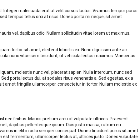
ed. Integer malesuada erat ut velit cursus luctus. Vivamus tempor purus
o, sed tempus tellus orci at risus. Donec porta mi neque, sit amet
is vel, dapibus odio. Nullam sollicitudin vitae lorem ut maximus.
iquam tortor sit amet, eleifend lobortis ex. Nunc dignissim ante ac
vehicula nunc vitae sem tincidunt, ut vehicula lectus maximus. Maecenas
pien aliquam, molestie nunc vel, placerat sapien. Nulla interdum, nunc sed
. Sed porta lectus dui, at sodales risus venenatis a. Sed egestas, ex a
sit amet fringilla ullamcorper, consectetur in tortor. Nullam molestie ex
l nec finibus. Mauris pretium arcu at vulputate ultrices. Praesent
amet, dapibus pellentesque ipsum. Duis justo massa, rutrum eu
ivamus in elit in odio semper consequat. Donec tincidunt purus sit amet
 est fermentum, ullamcorper lectus at, ultrices justo. Donec vulputate