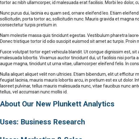
tortor ac nibh ullamcorper, id malesuada erat facilisis. Morbi leo dolor, c
Nunc purus dui, lacinia eu quam sed, ornare eleifend leo. Etiam eleifend
sollicitudin, porta tortor ac, sollicitudin nunc. Mauris gravida et magna 
consectetur turpis pretium in.
Nam molestie massa quis tincidunt egestas. Vestibulum pharetra laoree
Donec tristique tortor id odio suscipit euismod sit amet ac turpis. Pro
Fusce volutpat tortor eget vehicula blandit. Ut congue dignissim est, sit
malesuada lobortis. Vivamus auctor tincidunt dui, ut facilisis nisi port
augue magna, tincidunt ut urna vitae, ullamcorper eleifend felis. In cons
Nulla aliquet aliquet velit non ultricies. Etiam bibendum, elit ut efficitur 
feugiat lacinia, mauris mauris lobortis arcu, in pretium est ex ut dolor. 
laoreet pulvinar, tellus mauris malesuada nunc, vitae faucibus nunc ante a
tellus, vel accumsan nunc mollis id.
About Our New Plunkett Analytics
Uses: Business Research