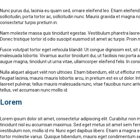
Nunc purus dui, lacinia eu quam sed, ornare eleifend leo. Etiam eleifend
sollicitudin, porta tortor ac, sollicitudin nunc. Mauris gravida et magna 
consectetur turpis pretium in.
Nam molestie massa quis tincidunt egestas. Vestibulum pharetra laoree
Donec tristique tortor id odio suscipit euismod sit amet ac turpis. Pro
Fusce volutpat tortor eget vehicula blandit. Ut congue dignissim est, sit
malesuada lobortis. Vivamus auctor tincidunt dui, ut facilisis nisi port
augue magna, tincidunt ut urna vitae, ullamcorper eleifend felis. In cons
Nulla aliquet aliquet velit non ultricies. Etiam bibendum, elit ut efficitur 
feugiat lacinia, mauris mauris lobortis arcu, in pretium est ex ut dolor. 
laoreet pulvinar, tellus mauris malesuada nunc, vitae faucibus nunc ante a
tellus, vel accumsan nunc mollis id.
Lorem
Lorem ipsum dolor sit amet, consectetur adipiscing elit. Curabitur non m
tincidunt nisl eu accumsan maximus. Sed eget metus sit amet sem ferme
vestibulum non, mollis id mi. Nunc eget dapibus libero. Etiam a magna e
tortor molestie varius. Quisque bibendum, mauris eget condimentum sempe