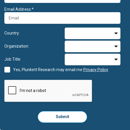
Email Address:*
Country:
Organization:
Job Title:
Yes, Plunkett Research may email me
Privacy Policy
Please
Submit
click
here
to