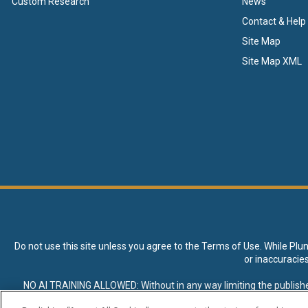
Custom Research
News
Contact & Help
Site Map
Site Map XML
Do not use this site unless you agree to the
Terms of Use
. While Plu
or inaccuracie
NO AI TRAINING ALLOWED: Without in any way limiting the publisher’s e
expressly prohibited without specific written permission. Plunkett R