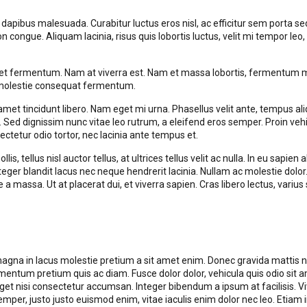
 dapibus malesuada. Curabitur luctus eros nisl, ac efficitur sem porta s
non congue. Aliquam lacinia, risus quis lobortis luctus, velit mi tempor le
t fermentum. Nam at viverra est. Nam et massa lobortis, fermentum maur
in molestie consequat fermentum.
 amet tincidunt libero. Nam eget mi urna. Phasellus velit ante, tempus al
a a. Sed dignissim nunc vitae leo rutrum, a eleifend eros semper. Proin 
ectetur odio tortor, nec lacinia ante tempus et.
mollis, tellus nisl auctor tellus, at ultrices tellus velit ac nulla. In eu sa
Integer blandit lacus nec neque hendrerit lacinia. Nullam ac molestie dolor
 massa. Ut at placerat dui, et viverra sapien. Cras libero lectus, varius 
agna in lacus molestie pretium a sit amet enim. Donec gravida mattis nis
ntum pretium quis ac diam. Fusce dolor dolor, vehicula quis odio sit 
get nisi consectetur accumsan. Integer bibendum a ipsum at facilisis. V
r, justo justo euismod enim, vitae iaculis enim dolor nec leo. Etiam in