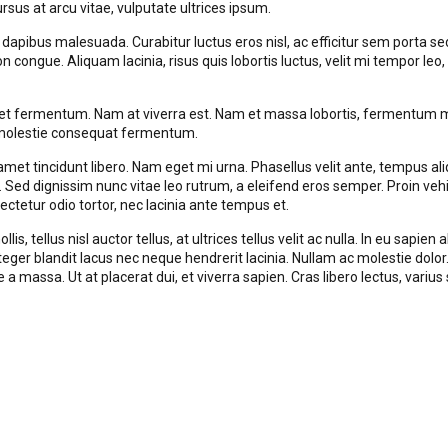
ursus at arcu vitae, vulputate ultrices ipsum.
 dapibus malesuada. Curabitur luctus eros nisl, ac efficitur sem porta s
non congue. Aliquam lacinia, risus quis lobortis luctus, velit mi tempor le
t fermentum. Nam at viverra est. Nam et massa lobortis, fermentum maur
in molestie consequat fermentum.
 amet tincidunt libero. Nam eget mi urna. Phasellus velit ante, tempus al
a a. Sed dignissim nunc vitae leo rutrum, a eleifend eros semper. Proin 
ectetur odio tortor, nec lacinia ante tempus et.
mollis, tellus nisl auctor tellus, at ultrices tellus velit ac nulla. In eu sa
Integer blandit lacus nec neque hendrerit lacinia. Nullam ac molestie dolor
 massa. Ut at placerat dui, et viverra sapien. Cras libero lectus, varius 