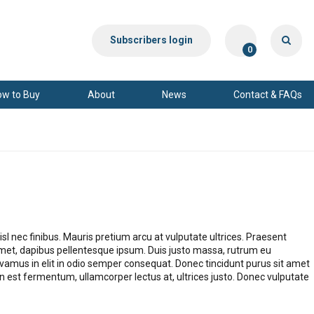
Subscribers login
0
ow to Buy
About
News
Contact & FAQs
l nec finibus. Mauris pretium arcu at vulputate ultrices. Praesent
amet, dapibus pellentesque ipsum. Duis justo massa, rutrum eu
ivamus in elit in odio semper consequat. Donec tincidunt purus sit amet
 est fermentum, ullamcorper lectus at, ultrices justo. Donec vulputate