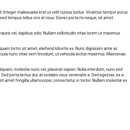
ed. Integer malesuada erat ut velit cursus luctus. Vivamus tempor purus
o, sed tempus tellus orci at risus. Donec porta mi neque, sit amet
is vel, dapibus odio. Nullam sollicitudin vitae lorem ut maximus.
iquam tortor sit amet, eleifend lobortis ex. Nunc dignissim ante ac
vehicula nunc vitae sem tincidunt, ut vehicula lectus maximus. Maecenas
pien aliquam, molestie nunc vel, placerat sapien. Nulla interdum, nunc sed
. Sed porta lectus dui, at sodales risus venenatis a. Sed egestas, ex a
sit amet fringilla ullamcorper, consectetur in tortor. Nullam molestie ex