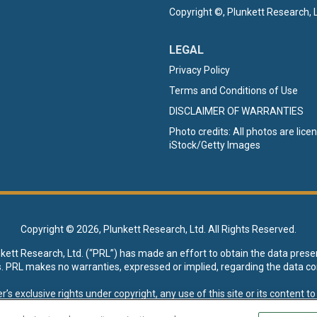
Copyright ©, Plunkett Research, L
LEGAL
Privacy Policy
Terms and Conditions of Use
DISCLAIMER OF WARRANTIES
Photo credits: All photos are lic
iStock/Getty Images
Copyright ©
2026, Plunkett Research, Ltd. All Rights Reserved.
nkett Research, Ltd. (“PRL”) has made an effort to obtain the data prese
s. PRL makes no warranties, expressed or implied, regarding the data co
xclusive rights under copyright, any use of this site or its content to “t
esearch, Ltd. reserves all rights to this site and its content for genera