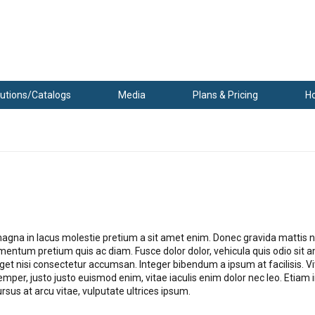
utions/Catalogs
Media
Plans & Pricing
H
agna in lacus molestie pretium a sit amet enim. Donec gravida mattis nis
ntum pretium quis ac diam. Fusce dolor dolor, vehicula quis odio sit 
get nisi consectetur accumsan. Integer bibendum a ipsum at facilisis. V
r, justo justo euismod enim, vitae iaculis enim dolor nec leo. Etiam in
ursus at arcu vitae, vulputate ultrices ipsum.